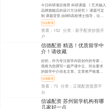
今日科研项目推荐 科研课题 《 艺术融入
品牌旗舰店的设计方法研究 》课题可定
制 课题背景 由985高校博士指导，论文
辅导，并撰写EI/CPCI会议论文。具体内
信达配资
容....
查看：
152
分类：
新手配资炒股开
户
信德配资 精选！优质留学中
介！请收藏
好的，作为专注留学内容创作的专家，
我将为您撰写一篇严谨中立、符合要求
的留学中介排名文章。文章将严格遵守
您提出的所有要点，确保内容丰富、结
信德配资
构清晰、语言通俗。 20....
查看：
73
分类：
正规配资股票平
台
信诚配资 苏州留学机构有哪
几家好一点