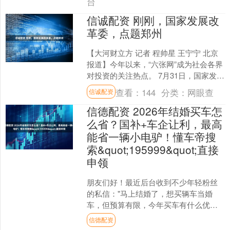
台
信诚配资 刚刚，国家发展改
革委，点题郑州
【大河财立方 记者 程帅星 王宁宁 北京
报道】今年以来，“六张网”成为社会各界
对投资的关注热点。 7月31日，国家发展
改革委召开新闻发布会，再次介绍了“六
查看：
144
分类：
网眼查
信诚配资
张网”....
信德配资 2026年结婚买车怎
么省？国补+车企让利，最高
能省一辆小电驴！懂车帝搜
索&quot;195999&quot;直接
申领
朋友们好！最近后台收到不少年轻粉丝
的私信："马上结婚了，想买辆车当婚
车，但预算有限，今年买车有什么优惠
政策吗？"今天就来给准备结婚的年轻人
信德配资
们好好盘一盘，2026....