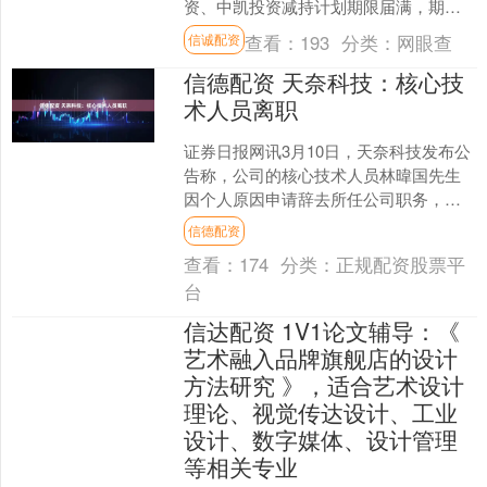
资、中凯投资减持计划期限届满，期间
未减持。 海量资讯、精准解读，尽在新
查看：
193
分类：
网眼查
信诚配资
浪财经AP....
信德配资 天奈科技：核心技
术人员离职
证券日报网讯3月10日，天奈科技发布公
告称，公司的核心技术人员林暐国先生
因个人原因申请辞去所任公司职务，并
于近日办理完成离职手续。林暐国先生
信德配资
离职后将不再担任公司....
查看：
174
分类：
正规配资股票平
台
信达配资 1V1论文辅导：《
艺术融入品牌旗舰店的设计
方法研究 》，适合艺术设计
理论、视觉传达设计、工业
设计、数字媒体、设计管理
等相关专业