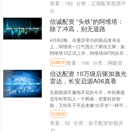
查看：
182
分类：
正规配资股票平
台
信诚配资 “头铁”的阿维塔：
除了冲高，别无退路
4月8日晚，在重庆举办的新品发布会
上，阿维塔一口气甩出了两张王牌：新
阿维塔12正式上市，阿维塔06T同步开启
预售。 其中，新阿维塔12提供纯电和增
查看：
166
分类：
网眼查
信诚配资
程双动力，共7....
信达配资 10万级后驱加激光
雷达，长安启源A06真香
在新能源车遍地开花的今天，年轻家庭
选车时常陷入一个两难：想要科技智
能，又怕车子开起来像“白开水”一样平淡
无味。然而，长安启源A06的出现，打破
信达配资
了这一僵局——它用....
查看：
92
分类：
新手配资炒股开
户