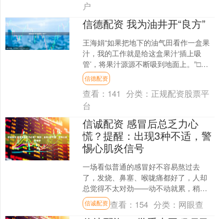
户
信德配资 我为油井开“良方”
王海娟“如果把地下的油气田看作一盒果
汁，我的工作就是给这盒果汁‘插上吸
管’，将果汁源源不断吸到地面上。”□本
报全媒体记者 王绿扬“这杯水泥浆流态不
信德配资
好，太稠了，凝....
查看：
141
分类：
正规配资股票平
台
信诚配资 感冒后总乏力心
慌？提醒：出现3种不适，警
惕心肌炎信号
一场看似普通的感冒好不容易熬过去
了，发烧、鼻塞、喉咙痛都好了，人却
总觉得不太对劲——动不动就累，稍微
活动一下就心慌气短，胸口像压了块小
查看：
154
分类：
网眼查
信诚配资
石头。这时候，不少人会安慰....