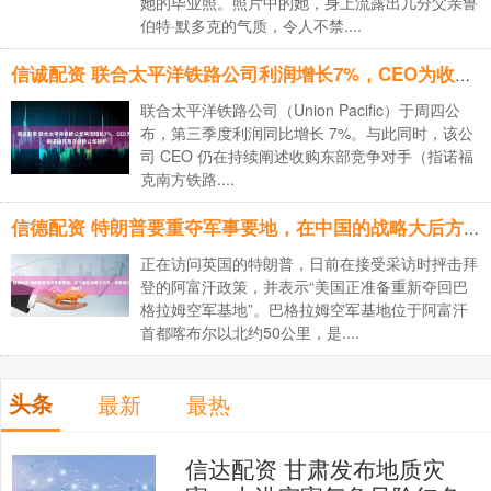
她的毕业照。照片中的她，身上流露出几分父亲鲁
伯特·默多克的气质，令人不禁....
信诚配资 联合太平洋铁路公司利润增长7%，CEO为收购诺福克南方铁路公司辩护
联合太平洋铁路公司（Union Pacific）于周四公
布，第三季度利润同比增长 7%。与此同时，该公
司 CEO 仍在持续阐述收购东部竞争对手（指诺福
克南方铁路....
信德配资 特朗普要重夺军事要地，在中国的战略大后方，部署超过1万名美军？
正在访问英国的特朗普，日前在接受采访时抨击拜
登的阿富汗政策，并表示“美国正准备重新夺回巴
格拉姆空军基地”。巴格拉姆空军基地位于阿富汗
首都喀布尔以北约50公里，是....
头条
最新
最热
信达配资 甘肃发布地质灾