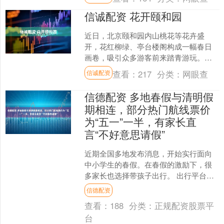
新书....
信诚配资 花开颐和园
近日，北京颐和园内山桃花等花卉盛
开，花红柳绿、亭台楼阁构成一幅春日
画卷，吸引众多游客前来踏青游玩。
↑2026年3月22日在北京颐和园西堤拍摄
查看：
217
分类：
网眼查
信诚配资
的春景。CICPH....
信德配资 多地春假与清明假
期相连，部分热门航线票价
为“五一”一半，有家长直
言“不好意思请假”
近期全国多地发布消息，开始实行面向
中小学生的春假。在春假的激励下，很
多家长也选择带孩子出行。 出行平台去
哪儿等的数据显示，由于一些地方的学
信德配资
生春假和清明假期相连，....
查看：
188
分类：
正规配资股票平
台