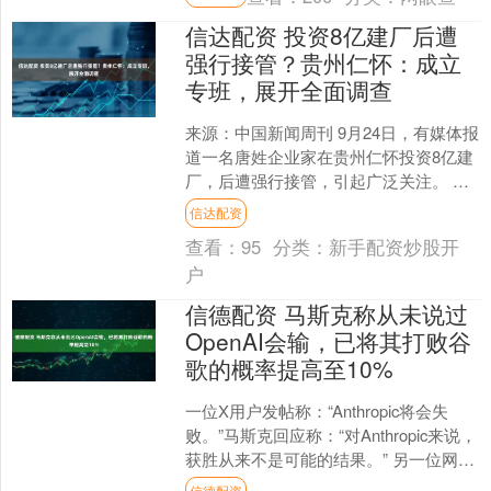
信达配资 投资8亿建厂后遭
强行接管？贵州仁怀：成立
专班，展开全面调查
来源：中国新闻周刊 9月24日，有媒体报
道一名唐姓企业家在贵州仁怀投资8亿建
厂，后遭强行接管，引起广泛关注。 今
天中午，仁怀市人民政府新闻办公室发
信达配资
布情况通报： ....
查看：
95
分类：
新手配资炒股开
户
信德配资 马斯克称从未说过
OpenAI会输，已将其打败谷
歌的概率提高至10%
一位X用户发帖称：“Anthropic将会失
败。”马斯克回应称：“对Anthropic来说，
获胜从来不是可能的结果。” 另一位网友
在马斯克的帖子下评论称：“他对....
信德配资