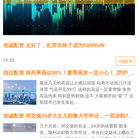
信诚配资 太好了，乱穿衣终于成为FaSHioN
10-22
信诚配资
信达配资 病死率高达50%！夏季高发一定小心！_防护_高温_工作
最近几天的高温让人难以招架 站着不动就已汗流
浃背 气温升至39℃ 这样的高温一定要警惕 各类
高温伤害 特别是热射病 这不 大家都开始“晕”了 近
期我市已发生多起....
信诚配资 邓文迪24岁大女儿耶鲁大学毕业，一双凉鞋7800，长得像默多克翻版
几个月前，邓文迪的长女，24岁的格蕾斯·默多
克，顺利从耶鲁大学毕业，并在社交媒体上晒出了