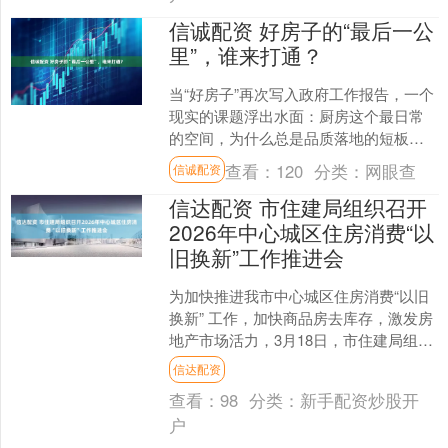
信诚配资 好房子的“最后一公
里”，谁来打通？
当“好房子”再次写入政府工作报告，一个
现实的课题浮出水面：厨房这个最日常
的空间，为什么总是品质落地的短板？
半个月前，一篇题为《好房子的“最后一
查看：
120
分类：
网眼查
信诚配资
公里”，为什么总....
信达配资 市住建局组织召开
2026年中心城区住房消费“以
旧换新”工作推进会
为加快推进我市中心城区住房消费“以旧
换新” 工作，加快商品房去库存，激发房
地产市场活力，3月18日，市住建局组织
召开2026年中心城区住房消费“以旧换
信达配资
新”工作推....
查看：
98
分类：
新手配资炒股开
户