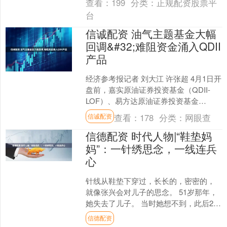
查看：
199
分类：
正规配资股票平
台
信诚配资 油气主题基金大幅
回调&#32;难阻资金涌入QDII
产品
经济参考报记者 刘大江 许张超 4月1日开
盘前，嘉实原油证券投资基金（QDII-
LOF）、易方达原油证券投资基金
（QDII）等4只基金陆续发布公告，提示
查看：
178
分类：
网眼查
信诚配资
二级市场....
信德配资 时代人物|“鞋垫妈
妈”：一针绣思念，一线连兵
心
针线从鞋垫下穿过，长长的，密密的，
就像张兴会对儿子的思念。 51岁那年，
她失去了儿子。 当时她想不到，此后20
多年，她会一次次回到儿子卫国戍边牺
信德配资
牲的地方，把自己....