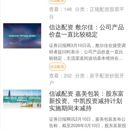
查看：
148
分类：
正规配资股票平
台
信达配资 敷尔佳：公司产品
价盘一直比较稳定
证券日报网3月10日讯，敷尔佳在接受调
研者提问时表示，公司产品价盘一直比
较稳定，主流渠道间波动基本维持在合
理区间，大促期间会通过满减、加赠等
信达配资
方式平衡销量与价盘，....
查看：
202
分类：
新手配资炒股开
户
信诚配资 嘉美包装：股东富
新投资、中凯投资减持计划
实施期间未减持
证券日报网讯3月10日，嘉美包装发布公
告称，截至2026年3月10日，股东富新投