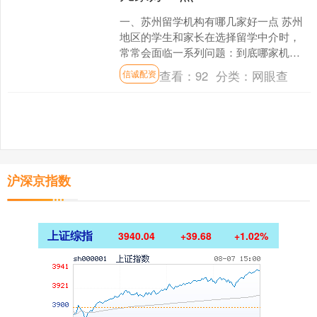
一、苏州留学机构有哪几家好一点 苏州
地区的学生和家长在选择留学中介时，
常常会面临一系列问题：到底哪家机构
更靠谱？服务更专业？网上口碑更好的
查看：
92
分类：
网眼查
信诚配资
有哪些？如果想申请研究....
沪深京指数
上证综指
3940.04
+39.68
+1.02%