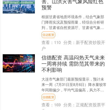
害、山洪灾害气象风险红色
预警
根据甘肃省地质环境条件，结合气象部
门降雨实况及预报雨量，经综合分析研
判，甘肃省自然资源厅、甘肃省气象局
于今天（31日）上午发布地质灾害气象
信达配资
风险预警。 r 预计未....
查看：
110
分类：
新手配资炒股开
户
信德配资 高温闷热天气未来
一周将持续 需防范其带来的
不利影响
大连市气象部门最新预报显示，预计未
来一周（7月31日至8月6日）降水量较常
年同期偏少，平均气温偏高，风力不
大。 降雨预报： 7月31日至8月2日：11
信德配资
时至17时....
查看：
169
分类：
正规配资股票平