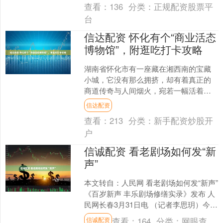
查看：
136
分类：
正规配资股票平
台
信达配资 怀化有个“商业活态
博物馆”，附逛吃打卡攻略
湖南省怀化市有一座藏在湘西南的宝藏
小城，它没有那么拥挤，却有着真正的
商道传奇与人间烟火，宛若一幅活着的
《清明上河图》。 “扼西南之咽喉，踞水
信达配资
陆之要冲”，这座被誉....
查看：
213
分类：
新手配资炒股开
户
信诚配资 看老剧场如何发“新
声”
本文转自：人民网 看老剧场如何发“新声”
《百岁新声 丰乐剧场修缮实录》发布 人
民网长春3月31日电 （记者李思玥）今日
上午，《百岁新声 丰乐剧场修缮实录》
查看：
164
分类：
网眼查
信诚配资