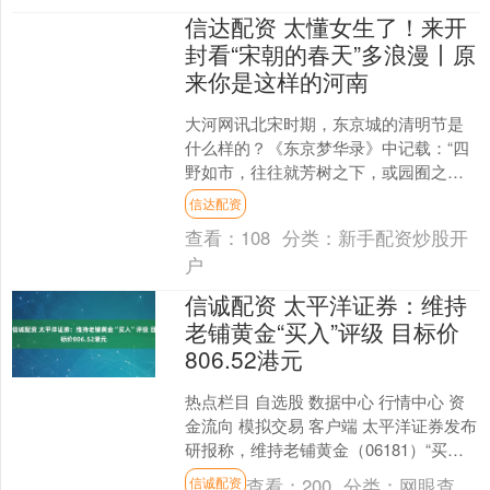
信达配资 太懂女生了！来开
封看“宋朝的春天”多浪漫丨原
来你是这样的河南
大河网讯北宋时期，东京城的清明节是
什么样的？《东京梦华录》中记载：“四
野如市，往往就芳树之下，或园囿之
间，罗列杯盘，互相劝酬。都城之歌儿
信达配资
舞女，遍满园亭，抵暮而归....
查看：
108
分类：
新手配资炒股开
户
信诚配资 太平洋证券：维持
老铺黄金“买入”评级 目标价
806.52港元
热点栏目 自选股 数据中心 行情中心 资
金流向 模拟交易 客户端 太平洋证券发布
研报称，维持老铺黄金（06181）“买
入”评级，按照2026年业绩给20倍PE，....
查看：
200
分类：
网眼查
信诚配资