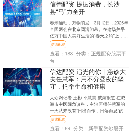
信德配资 提振消费，长沙
县“马”力全开
春潮涌动，万物萌发。3月12日，2026年
全国两会在北京圆满闭幕。在这场关乎
亿万中国人美好生活的“春天之约”上，扩
内需、促消费再次成为热议焦点。 视线
信德配资
南移，千里....
查看：
188
分类：
正规配资股票平
台
信达配资 追光的你｜急诊大
夫任慧军：用不分昼夜的坚
守，托举生命和健康
大众网记者 王彬 邓慧慧 威海报道 在威
海市中医院急诊科，主治医师任慧军的
一天从来没有“日出而作，日落而息”的节
奏。凌晨的急诊大厅，往往是他最忙碌
信达配资
的时刻——心脏....
查看：
69
分类：
新手配资炒股开