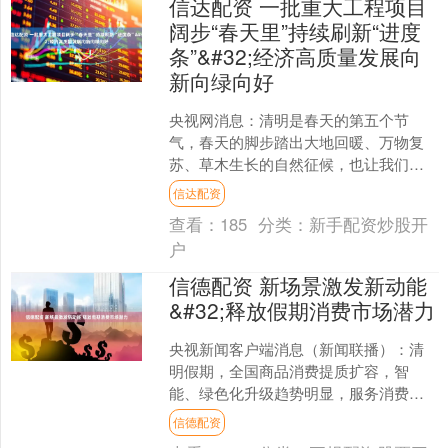
信达配资 一批重大工程项目
阔步“春天里”持续刷新“进度
条”&#32;经济高质量发展向
新向绿向好
央视网消息：清明是春天的第五个节
气，春天的脚步踏出大地回暖、万物复
苏、草木生长的自然征候，也让我们感
受到年头望年尾、实现全年目标的紧迫
信达配资
感。春争日，夏争时，一年大....
查看：
185
分类：
新手配资炒股开
户
信德配资 新场景激发新动能
&#32;释放假期消费市场潜力
央视新闻客户端消息（新闻联播）：清
明假期，全国商品消费提质扩容，智
能、绿色化升级趋势明显，服务消费需
求旺盛，新场景不断涌现，持续释放假
信德配资
日消费新活力。 商务大数据....